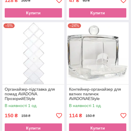
128
47
₴
₴
200 ₴
60 ₴
Купити
Купити
–5%
–24%
Органайзер-підставка для
Контейнер-органайзер для
помад AVADONA.
ватних паличок
ПрозорийEStyle
AVADONAEStyle
В наявності 1 од.
В наявності 1 од.
150
114
₴
₴
158 ₴
150 ₴
Купити
Купити