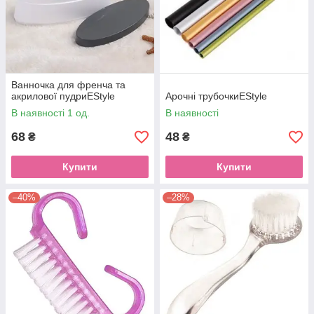
Ванночка для френча та
акрилової пудриEStyle
Арочні трубочкиEStyle
В наявності 1 од.
В наявності
68
48
₴
₴
Купити
Купити
–40%
–28%