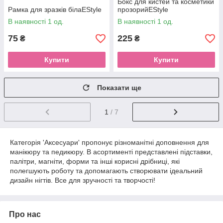
Бокс для кистей та косметики
Рамка для зразків білаEStyle
прозорийEStyle
В наявності 1 од.
В наявності 1 од.
75
225
₴
₴
Купити
Купити
Показати ще
1
/ 7
Категорія 'Аксесуари' пропонує різноманітні доповнення для
манікюру та педикюру. В асортименті представлені підставки,
палітри, магніти, форми та інші корисні дрібниці, які
полегшують роботу та допомагають створювати ідеальний
дизайн нігтів. Все для зручності та творчості!
Про нас