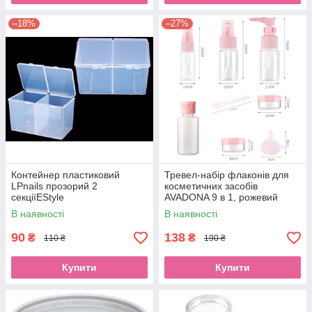
–18%
–27%
Контейнер пластиковий
Тревел-набір флаконів для
LPnails прозорий 2
косметичних засобів
секціїEStyle
AVADONA 9 в 1, рожевий
В наявності
В наявності
90
138
₴
₴
110 ₴
190 ₴
Купити
Купити