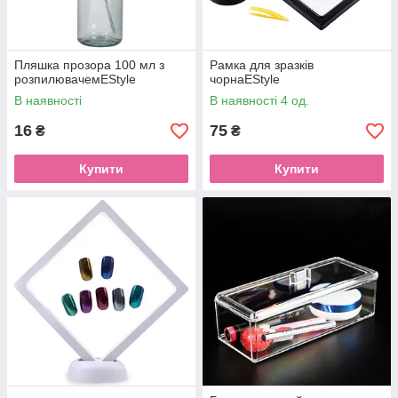
Пляшка прозора 100 мл з
Рамка для зразків
розпилювачемEStyle
чорнаEStyle
В наявності
В наявності 4 од.
16
75
₴
₴
Купити
Купити