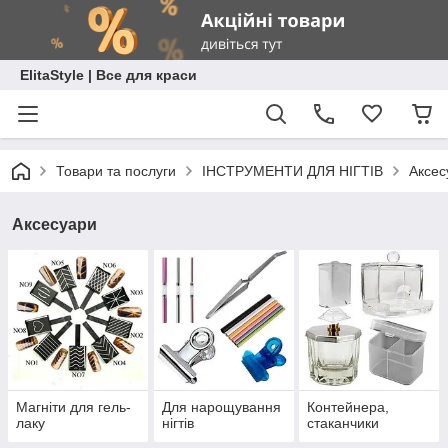
ElitaStyle | Все для краси
Товари та послуги
ІНСТРУМЕНТИ ДЛЯ НІГТІВ
Аксес
Аксесуари
Магніти для гель-
Для нарощування
Контейнера,
лаку
нігтів
стаканчики