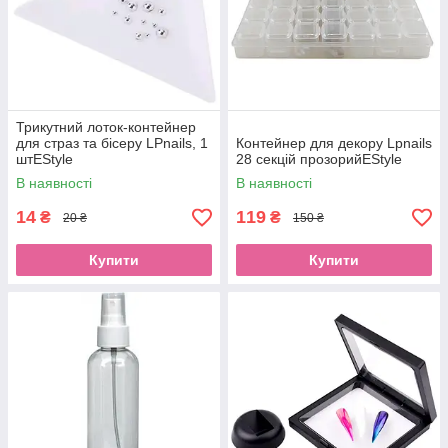
Трикутний лоток-контейнер
для страз та бісеру LPnails, 1
Контейнер для декору Lpnails
штEStyle
28 секцій прозорийEStyle
В наявності
В наявності
14
119
₴
₴
20 ₴
150 ₴
Купити
Купити