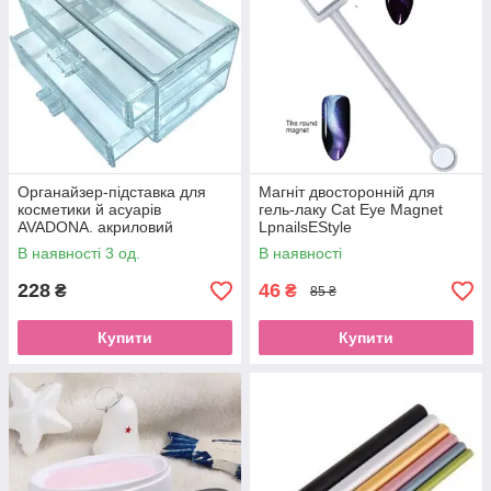
Органайзер-підставка для
Магніт двосторонній для
косметики й асуарів
гель-лаку Cat Eye Magnet
AVADONA. акриловий
LpnailsEStyle
Прозорий 1100
В наявності 3 од.
В наявності
228
46
₴
₴
85 ₴
Купити
Купити