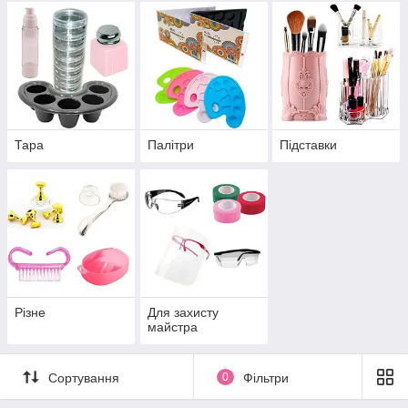
Тара
Палітри
Підставки
Різне
Для захисту
майстра
Сортування
0
Фільтри