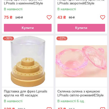
LPnails з каміннямEStyle
LPnails зворотнійEStyle
В наявності
В наявності
75
43
₴
₴
140 ₴
60 ₴
Купити
Купити
–36%
–22%
Підставка для фрез Lpnails
Склянка скляна з кришкою
кругла на 48 насадок
LPnails світло-рожевийEStyle
В наявності
В наявності 6 од.