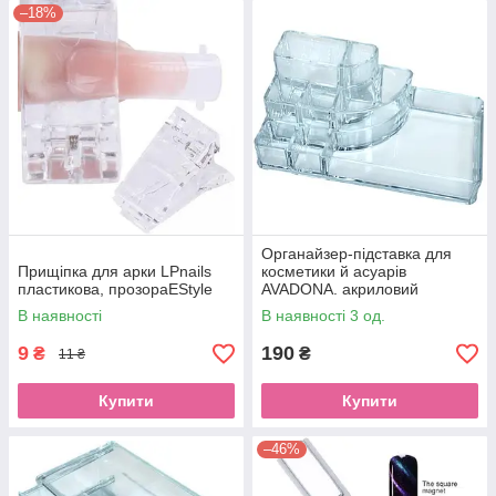
–18%
Органайзер-підставка для
Прищіпка для арки LPnails
косметики й асуарів
пластикова, прозораEStyle
AVADONA. акриловий
Прозорий 1106-1
В наявності
В наявності 3 од.
9
190
₴
₴
11 ₴
Купити
Купити
–46%