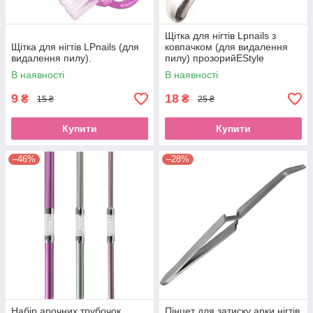
Щітка для нігтів Lpnails з
Щітка для нігтів LPnails (для
ковпачком (для видалення
видалення пилу).
пилу) прозорийEStyle
В наявності
В наявності
9
18
₴
₴
15 ₴
25 ₴
Купити
Купити
–46%
–28%
Набір арочних трубочок
Пінцет для затиску арки нігтів