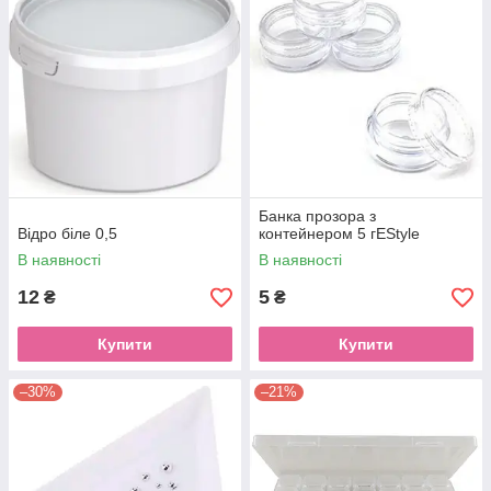
Банка прозора з
Відро біле 0,5
контейнером 5 гEStyle
В наявності
В наявності
12
5
₴
₴
Купити
Купити
–30%
–21%