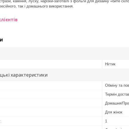
трази, каміння, луску, нарізки-заготівлі з фольги для дизайну «бите скл
есійного, так і домашнього використання.
лієнтів
и
Нігтик
цькі характеристики
Обміну та по
Термін достав
Домашня/Про
Для жінок
.
1