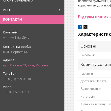
СПОРТ, УВЛЕЧЕНИЯ
насипати бульйонки, с
корисним як для проф
РІЗНЕ
Відгуки наших к
КОНТАКТИ
Характеристик
⭐⭐⭐⭐⭐ Elita-Style
Основні
ФОП Серветник
Виробник
Користувальни
вул. Хорива 43, Київ, Україна
Гарантія
+380 (93) 699-03-10
Доставка/Оплата
Використання
+38 093 699 03 10
Категорія
Кількість в пачці, шт