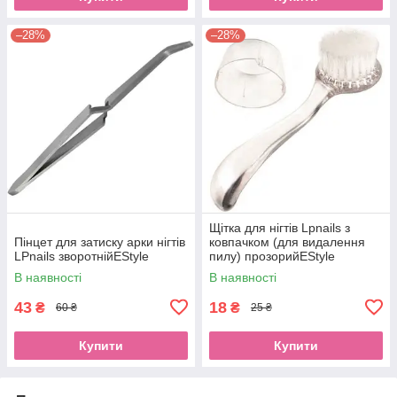
–28%
–28%
Щітка для нігтів Lpnails з
Пінцет для затиску арки нігтів
ковпачком (для видалення
LPnails зворотнійEStyle
пилу) прозорийEStyle
В наявності
В наявності
43
18
₴
₴
60 ₴
25 ₴
Купити
Купити