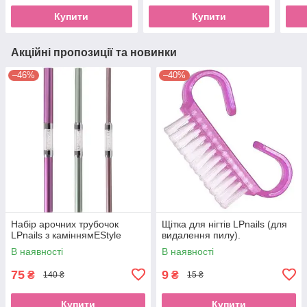
Купити
Купити
Акційні пропозиції та новинки
–46%
–40%
Набір арочних трубочок
Щітка для нігтів LPnails (для
LPnails з каміннямEStyle
видалення пилу).
В наявності
В наявності
75
9
₴
₴
140 ₴
15 ₴
Купити
Купити