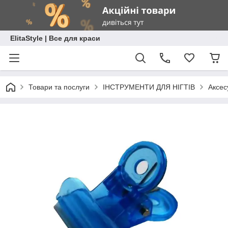
ElitaStyle | Все для краси
Товари та послуги
ІНСТРУМЕНТИ ДЛЯ НІГТІВ
Аксес