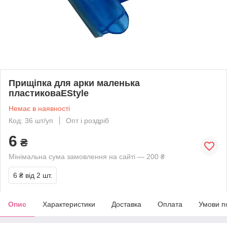
Прищіпка для арки маленька
пластиковаEStyle
Немає в наявності
Код: 36 шт/уп
Опт і роздріб
6
₴
Мінімальна сума замовлення на сайті — 200 ₴
6 ₴
від 2 шт.
Опис
Характеристики
Доставка
Оплата
Умови п