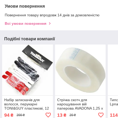
Умови повернення
Повернення товару впродовж 14 днів за домовленістю
Всі умови повернення
Подібні товари компанії
Набір затискачів для
Стрічка скотч для
Типс
волосся, перукарні
нарощування вій
Lpna
TONI&GUY пластикові, 12
паперова AVADONA 1,25 х
штEStyle
900 смEStyle
94
13
114
₴
₴
200 ₴
20 ₴