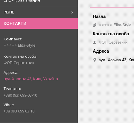
СПОРТ, УВЛЕЧЕНИЯ
РІЗНЕ
КОНТАКТИ
⭐⭐⭐⭐⭐ Elita-Style
ФОП Серветник
⭐⭐⭐⭐⭐ Elita-Style
вул. Хорива 43, Киї
ФОП Серветник
вул. Хорива 43, Київ, Україна
+380 (93) 699-03-10
+38 093 699 03 10