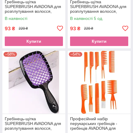
Гребінець-щітка
Гребінець-щітка
SUPERBRUSH AVADONA для
SUPERBRUSH AVADONA для
розплутування волосся,
розплутування волосся,
рожеваEStyle
зелена
В наявності
В наявності 5 од.
93
93
₴
₴
220 ₴
220 ₴
Купити
Купити
–58%
–54%
Гребінець-щітка
Професійний набір
SUPERBRUSH AVADONA для
перукарських гребінців -
розплутування волосся,
гребінців AVADONA для
фіолетоваEStyle
стрижки, укладання та