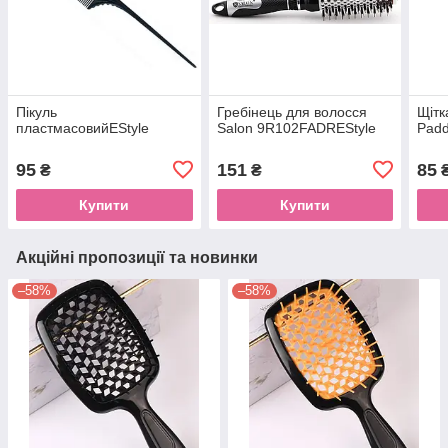
Пікуль
Гребінець для волосся
Щітк
пластмасовийEStyle
Salon 9R102FADREStyle
Padd
95
151
85
₴
₴
Купити
Купити
Акційні пропозиції та новинки
–58%
–58%