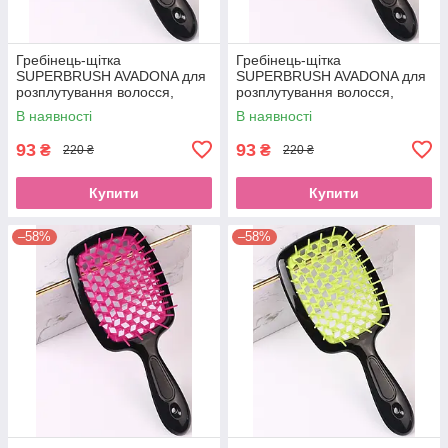
Гребінець-щітка
Гребінець-щітка
SUPERBRUSH AVADONA для
SUPERBRUSH AVADONA для
розплутування волосся,
розплутування волосся,
чорна
оранжеваEStyle
В наявності
В наявності
93
93
₴
₴
220 ₴
220 ₴
Купити
Купити
–58%
–58%