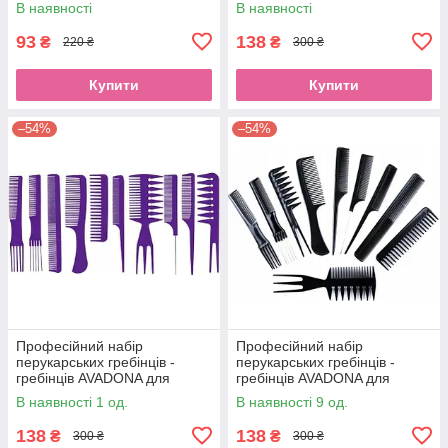
В наявності
В наявності
фарбування волосся,EStyle
93
138
₴
₴
220 ₴
300 ₴
Купити
Купити
–54%
–54%
Професійний набір
Професійний набір
перукарських гребінців -
перукарських гребінців -
гребінців AVADONA для
гребінців AVADONA для
стрижки, укладання та
стрижки, укладання та
В наявності 1 од.
В наявності 9 од.
фарбування волосся,EStyle
фарбування волосся,
чорнийEStyle
138
138
₴
₴
300 ₴
300 ₴