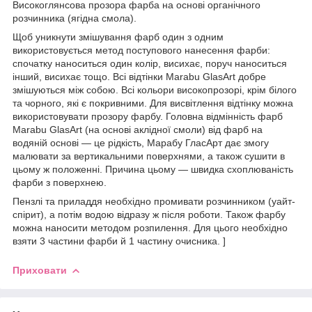
Високоглянсова прозора фарба на основі органічного
розчинника (ягідна смола).
Щоб уникнути змішування фарб один з одним
використовується метод поступового нанесення фарби:
спочатку наноситься один колір, висихає, поруч наноситься
інший, висихає тощо. Всі відтінки Marabu GlasArt добре
змішуються між собою. Всі кольори високопрозорі, крім білого
та чорного, які є покривними. Для висвітлення відтінку можна
використовувати прозору фарбу. Головна відмінність фарб
Marabu GlasArt (на основі аклідної смоли) від фарб на
водяній основі — це рідкість, Марабу ГласАрт дає змогу
малювати за вертикальними поверхнями, а також сушити в
цьому ж положенні. Причина цьому — швидка схоплюваність
фарби з поверхнею.
Пензлі та приладдя необхідно промивати розчинником (уайт-
спірит), а потім водою відразу ж після роботи. Також фарбу
можна наносити методом розпилення. Для цього необхідно
взяти 3 частини фарби й 1 частину очисника. ]
Приховати