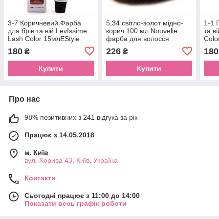
3-7 Коричневий Фарба
5,34 світло-золот мідно-
1-1 
для брів та вій LevIssime
корич 100 мл Nouvelle
та в
Lash Color 15млEStyle
фарба для волосся
Colo
180
226
180
₴
₴
Купити
Купити
Про нас
98% позитивних з 241 відгука за рік
Працює з 14.05.2018
м. Київ
вул. Хорива 43, Київ, Україна
Контакти
Сьогодні працює з 11:00 до 14:00
Показати весь графік роботи