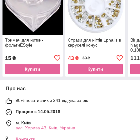
Тримач для нитки-
Стрази для нігтів Lpnails в
Вії 
фольгиEStyle
каруселі конус
Naga
0.10
15
43
111
₴
₴
60 ₴
Купити
Купити
Про нас
98% позитивних з 241 відгука за рік
Працює з 14.05.2018
м. Київ
вул. Хорива 43, Київ, Україна
Контакти