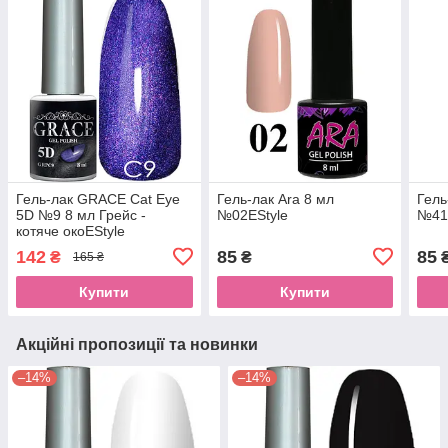
Гель-лак GRACE Cat Eye
Гель-лак Ara 8 мл
Гель
5D №9 8 мл Грейс -
№02EStyle
№41
котяче окоEStyle
142
85
85
₴
₴
165 ₴
Купити
Купити
Акційні пропозиції та новинки
–14%
–14%