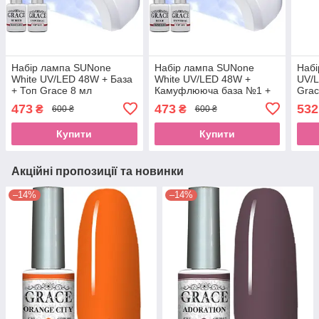
Набір лампа SUNone
Набір лампа SUNone
Наб
White UV/LED 48W + База
White UV/LED 48W +
UV/L
+ Топ Grace 8 мл
Камуфлююча база №1 +
Grac
Топ Grace 8 мл
473
473
532
₴
₴
600 ₴
600 ₴
Купити
Купити
Акційні пропозиції та новинки
–14%
–14%