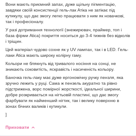
Вони мають приємний запах, дуже щільну пігментацію,
завдяки своїй консистенції гель-лак Атіка не затікає під
кутикулу, що дає змогу легко працювати з ним як новачкові,
так і професіоналу.
У разі дотримання технології (знежирювач, праймер, топ і
база фірми Atica) покриття носиться до 3-4 тижнів без відколів
і тріщин.
Цей матеріал чудово сохне як у UV лампах, так і в LED. Гель-
лаки Atica мають широку колірну гаму.
Кольори не блякнуть від тривалого носіння на сонці, не
зникають соковитість, яскравість і насиченість кольору.
Баночка гель-лаку має дуже ергономічну ручку пензля, яка
зручно лежить у руці. Сама ж пензель акуратно та рівно
підстрижена, ворс помірної жорсткості, ідеальної ширини,
добре розкривається на нігтьовій пластині, що дає змогу
фарбувати як найменший нігтик, так і велику поверхню в
зонах бічних валиків і кутикули.
]
Приховати