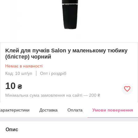
Kлей для пучків Salon у маленькому тюбику
(блістер) чорний
Немає в наявності
Код: 10 шт/уп
Опт і роздріб
10
₴
Мінімальна сума замовлення на сайті — 200 ₴
арактеристики
Доставка
Оплата
Умови повернення
Опис