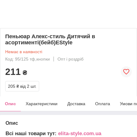
Пеньюар Алекс-стиль Дитячий в
асортименті(бейб)EStyle
Немає в наявності
Код: 95/125 тф,кнопки
Опт і роздріб
211
₴
205 ₴
від 2 шт.
Опис
Характеристики
Доставка
Оплата
Умови п
Опис
Всі наші товари тут:
elita-style.com.ua