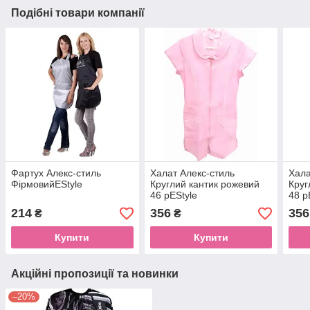
Подібні товари компанії
Фартух Алекс-стиль
Халат Алекс-стиль
Хала
ФірмовийEStyle
Круглий кантик рожевий
Круг
46 рEStyle
48 р
214
356
356
₴
₴
Купити
Купити
Акційні пропозиції та новинки
–20%