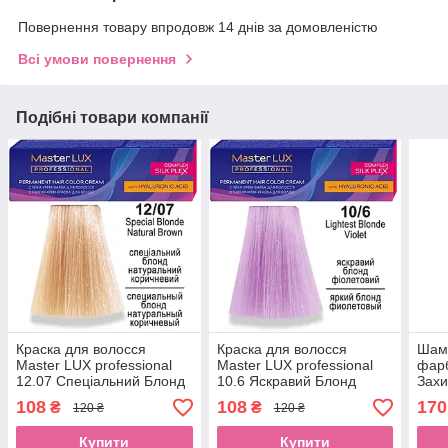
Повернення товару впродовж 14 днів за домовленістю
Всі умови повернення
Подібні товари компанії
Краска для волосся
Краска для волосся
Шамп
Master LUX professional
Master LUX professional
фарб
12.07 Спеціальний Блонд
10.6 Яскравий Блонд
Зах
Натуральний Коричневий
Фіолетовий 60 мл
PRO
108
108
170
₴
₴
120 ₴
120 ₴
60 млEStyle
Купити
Купити