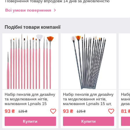
Повернення товару впродовж 14 днів за домовленістю
Всі умови повернення
Подібні товари компанії
Набір пензлів для дизайну
Набір пензлів для дизайну
Набі
та моделювання нігтів,
та моделювання нігтів,
мані
малювання Lpnails 15
малювання Lpnails 15 шт,
диза
шт,рожевийEStyle
сірийEStyle
штES
93
93
81
₴
₴
125 ₴
125 ₴
Купити
Купити