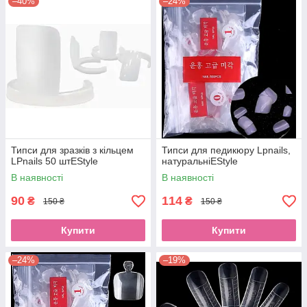
–40%
–24%
Типси для зразків з кільцем
Типси для педикюру Lpnails,
LPnails 50 штEStyle
натуральніEStyle
В наявності
В наявності
90
114
₴
₴
150 ₴
150 ₴
Купити
Купити
–24%
–19%