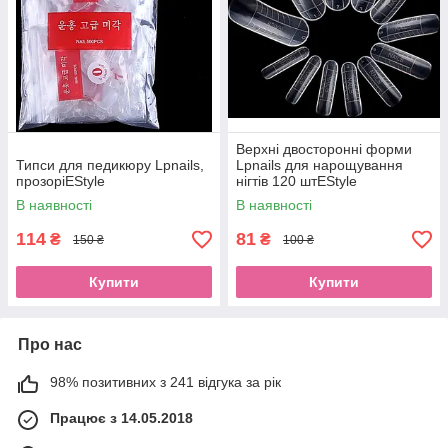
Верхні двосторонні форми
Типси для педикюру Lpnails,
Lpnails для нарощування
прозоріEStyle
нігтів 120 штEStyle
В наявності
В наявності
114
81
₴
₴
150 ₴
100 ₴
Купити
Купити
Про нас
98% позитивних з 241 відгука за рік
Працює з 14.05.2018