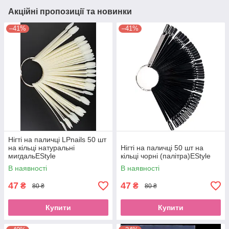
Акційні пропозиції та новинки
–41%
–41%
Нігті на паличці LPnails 50 шт
на кільці натуральні
Нігті на паличці 50 шт на
мигдальEStyle
кільці чорні (палітра)EStyle
В наявності
В наявності
47
47
₴
₴
80 ₴
80 ₴
Купити
Купити