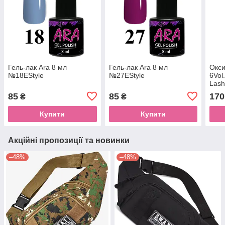
Гель-лак Ara 8 мл
Гель-лак Ara 8 мл
Окси
№18EStyle
№27EStyle
6Vol
Lash
85
85
170
₴
₴
Купити
Купити
Акційні пропозиції та новинки
–48%
–48%