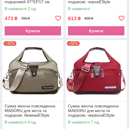
подорожей 47*33*17 см.
подорожі, чорнаEStyle
В наявності 2 од.
В наявності
473
613
₴
₴
700 ₴
900 ₴
Купити
Купити
–32%
–32%
Сумка жіноча повсякденна
Сумка жіноча повсякденна
MADORU для міста та
MADORU для міста та
подорожі, бежеваEStyle
подорожі, червонаEStyle
В наявності 4 од.
В наявності 7 од.