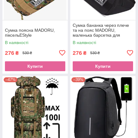
Сумка бананка через плече
Сумка поясна MADORU,
та на пояс MADORU,
піксельEStyle
маленька барсетка для
телефона, чорна, поясна
В наявності
В наявності
сумка, кросбоді, мінісумка
276
276
₴
₴
530 ₴
530 ₴
Купити
Купити
–47%
–39%