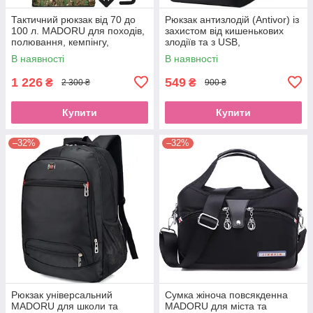
Тактичний рюкзак від 70 до
Рюкзак антизлодій (Antivor) із
100 л. MADORU для походів,
захистом від кишенькових
полювання, кемпінгу,
злодіїв та з USB,
піксельEStyle
чорнийEStyle
В наявності
В наявності
1 226
549
₴
₴
2 300 ₴
900 ₴
Купити
Купити
–32%
–32%
Рюкзак універсальний
Сумка жіноча повсякденна
MADORU для школи та
MADORU для міста та