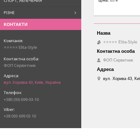
СПОРТ, УВЛЕЧЕНИЯ
Ціна:
85 ₴
РІЗНЕ
КОНТАКТИ
⭐⭐⭐⭐⭐ Elita-Style
⭐⭐⭐⭐⭐ Elita-Style
ФОП Серветник
ФОП Серветник
вул. Хорива 43, Киї
вул. Хорива 43, Київ, Україна
+380 (93) 699-03-10
+38 093 699 03 10