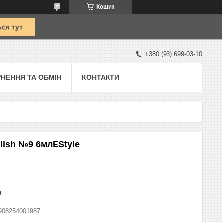
Кошик
+380 (93) 699-03-10
НЕННЯ ТА ОБМІН
КОНТАКТИ
lish №9 6млEStyle
₴
908254001987