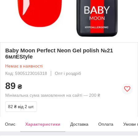
Baby Moon Perfect Neon Gel polish №21
6млEStyle
Немає в наявності
Код: 5905123016318
Опт і роздріб
89
₴
Мінімальна сума замовлення на сайті — 200 ₴
82 ₴
від 2 шт.
Опис
Характеристики
Доставка
Оплата
Умови 