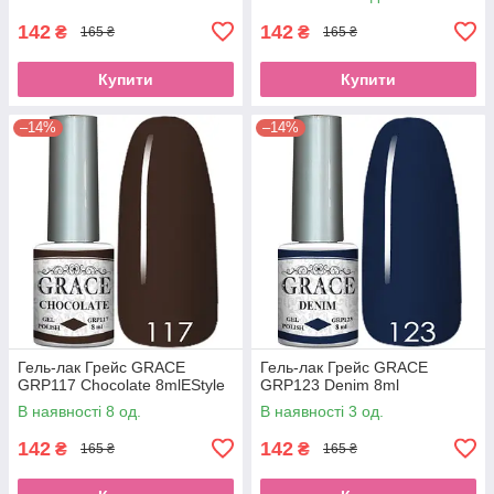
142
142
₴
₴
165 ₴
165 ₴
Купити
Купити
–14%
–14%
Гель-лак Грейс GRACE
Гель-лак Грейс GRACE
GRP117 Chocolate 8mlEStyle
GRP123 Denim 8ml
В наявності 8 од.
В наявності 3 од.
142
142
₴
₴
165 ₴
165 ₴