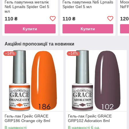
Гель павутинка металік
Гель павутинка №6 Lpnails
Moon
№6 Lpnails Spider Gel 5
Spider Gel 5 мл
№FF
мл
110
110
120
₴
₴
Купити
Купити
Акційні пропозиції та новинки
–14%
–14%
Гель-лак Грейс GRACE
Гель-лак Грейс GRACE
GRP186 Orange city 8ml
GRP102 Adoration 8ml
В наявності
В наявності 6 од.