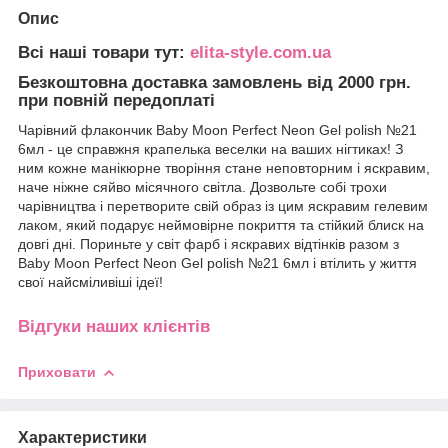
Опис
Всі наші товари тут:
elita-style.com.ua
Безкоштовна доставка замовлень від 2000 грн.
при повній передоплаті
Чарівний флакончик Baby Moon Perfect Neon Gel polish №21
6мл - це справжня крапелька веселки на ваших нігтиках! З
ним кожне манікюрне творіння стане неповторним і яскравим,
наче ніжне сяйво місячного світла. Дозвольте собі трохи
чарівництва і перетворите свій образ із цим яскравим гелевим
лаком, який подарує неймовірне покриття та стійкий блиск на
довгі дні. Пориньте у світ фарб і яскравих відтінків разом з
Baby Moon Perfect Neon Gel polish №21 6мл і втілить у життя
свої найсміливіші ідеї!
Відгуки наших клієнтів
Приховати
Характеристики