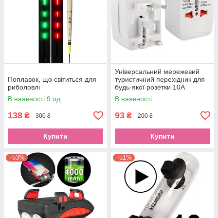
Універсальний мережевий
Поплавок, що світиться для
туристичний перехідник для
риболовлі
будь-якої розетки 10A
MADORU Білий
В наявності 9 од.
В наявності
адаптерEStyle
138
93
₴
₴
300 ₴
200 ₴
Купити
Купити
–53%
–51%