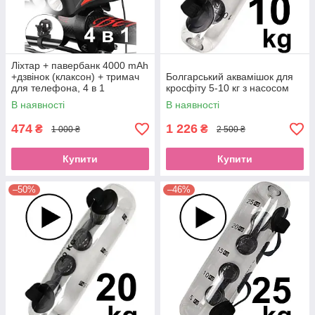
Ліхтар + павербанк 4000 mAh
+дзвінок (клаксон) + тримач
Болгарський аквамішок для
для телефона, 4 в 1
кросфіту 5-10 кг з насосом
багатофункціональний
В наявності
В наявності
світлодіодний
474
1 226
₴
₴
1 000 ₴
2 500 ₴
Купити
Купити
–50%
–46%