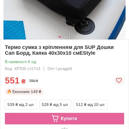
Термо сумка з кріпленням для SUP Дошки
Сап Борд, Каяка 40х30х10 смEStyle
В наявності 6 од.
Код: XP335 ст17п3
Опт і роздріб
551
₴
700 ₴
Економія
149 ₴
539 ₴
від 2 шт.
528 ₴
від 5 шт.
512 ₴
від 10 шт.
Купити
або