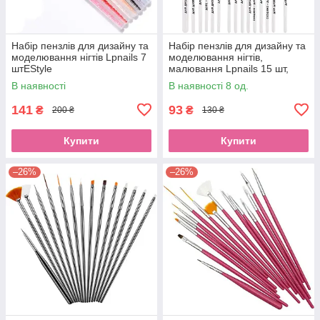
Набір пензлів для дизайну та
Набір пензлів для дизайну та
моделювання нігтів Lpnails 7
моделювання нігтів,
штEStyle
малювання Lpnails 15 шт,
білий
В наявності
В наявності 8 од.
141
93
₴
₴
200 ₴
130 ₴
Купити
Купити
–26%
–26%