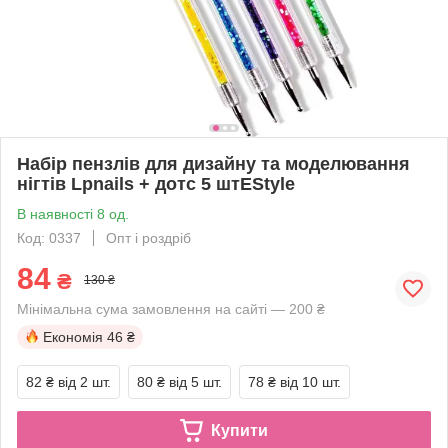
Набір пензлів для дизайну та моделювання
нігтів Lpnails + дотс 5 штEStyle
В наявності 8 од.
Код: 0337
Опт і роздріб
84
₴
130 ₴
Мінімальна сума замовлення на сайті — 200 ₴
Економія
46 ₴
82 ₴
від 2 шт.
80 ₴
від 5 шт.
78 ₴
від 10 шт.
Купити