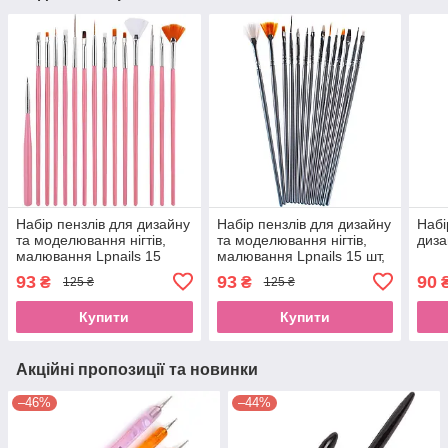
Набір пензлів для дизайну
Набір пензлів для дизайну
Набі
та моделювання нігтів,
та моделювання нігтів,
диза
малювання Lpnails 15
малювання Lpnails 15 шт,
шт,рожевийEStyle
сірийEStyle
93
93
90
₴
₴
125 ₴
125 ₴
Купити
Купити
Акційні пропозиції та новинки
–46%
–44%