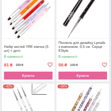
Пензель для дизайну Lpnails
Набір кистей YRE язичок (5
з ковпачком, 0,5 см. Серце
шт) + дотс
EStyle
В наявності
В наявності
81
56
₴
₴
150 ₴
100 ₴
Купити
Купити
–42%
–34%