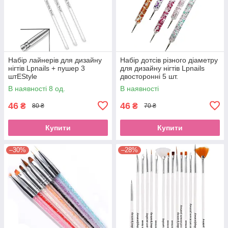
Набір лайнерів для дизайну
Набір дотсів різного діаметру
нігтів Lpnails + пушер 3
для дизайну нігтів Lpnails
штEStyle
двосторонні 5 шт.
В наявності 8 од.
В наявності
46
46
₴
₴
80 ₴
70 ₴
Купити
Купити
–30%
–28%