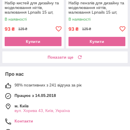
Набір кистей для дизайну та
Набір пензлів для дизайну та
моделювання нігтів,
моделювання нігтів,
малювання Lpnails 15 шт,
малювання Lpnails 15 шт,
чорнийEStyle
червоно-рожевийEStyle
В наявності
В наявності
93
93
₴
₴
125 ₴
125 ₴
Купити
Купити
Показати ще
Про нас
98% позитивних з 241 відгука за рік
Працює з 14.05.2018
м. Київ
вул. Хорива 43, Київ, Україна
Контакти