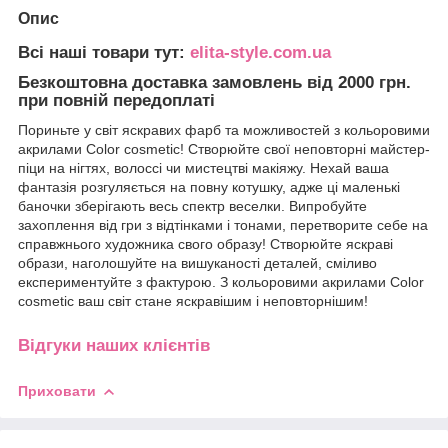
Опис
Всі наші товари тут:
elita-style.com.ua
Безкоштовна доставка замовлень від 2000 грн.
при повній передоплаті
Пориньте у світ яскравих фарб та можливостей з кольоровими
акрилами Color cosmetic! Створюйте свої неповторні майстер-
піци на нігтях, волоссі чи мистецтві макіяжу. Нехай ваша
фантазія розгуляється на повну котушку, адже ці маленькі
баночки зберігають весь спектр веселки. Випробуйте
захоплення від гри з відтінками і тонами, перетворите себе на
справжнього художника свого образу! Створюйте яскраві
образи, наголошуйте на вишуканості деталей, сміливо
експериментуйте з фактурою. З кольоровими акрилами Color
cosmetic ваш світ стане яскравішим і неповторнішим!
Відгуки наших клієнтів
Приховати