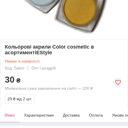
Кольорові акрили Color cosmetic в
асортиментіEStyle
Немає в наявності
Код: Salon
Опт і роздріб
30
₴
Мінімальна сума замовлення на сайті — 200 ₴
29 ₴
від 2 шт.
Опис
Характеристики
Доставка
Оплата
Умови п