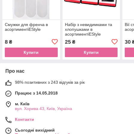
Смужки для френча в
Набір з невидимками та
Вії 
асортиментіEStyle
хлопушками в
асор
асортиментіEStyle
8
25
30
₴
₴
Купити
Купити
Про нас
98% позитивних з 243 відгуків за рік
Працює з 14.05.2018
м. Київ
вул. Хорива 43, Київ, Україна
Контакти
Сьогодні вихідний