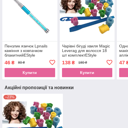
Пензлик язичок Lpnails
Чарівні бігуді хвиля Magic
Одно
каміння з ковпачком
Leverag для волосся 18
мак
блакитнийEStyle
шт комплектEStyle
аплі
пома
46
138
47
₴
₴
80 ₴
180 ₴
золо
Купити
Купити
Акційні пропозиції та новинки
–23%