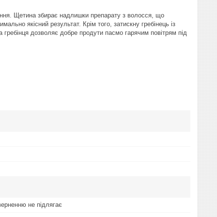
ення. Щетина збирає надлишки препарату з волосся, що
ально якісний результат. Крім того, затискну гребінець із
 гребінця дозволяє добре продути пасмо гарячим повітрям під
верненню не підлягає