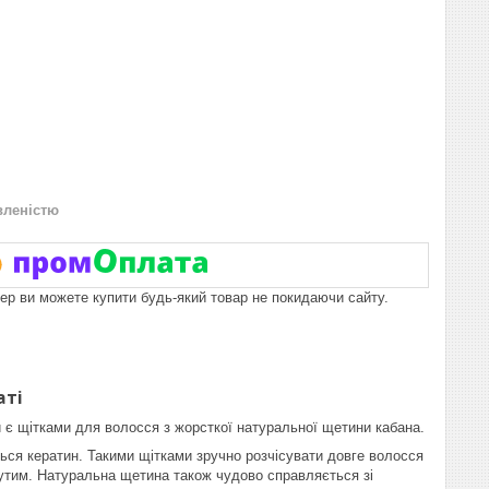
вленістю
пер ви можете купити будь-який товар не покидаючи сайту.
аті
 є щітками для волосся з жорсткої натуральної щетини кабана.
ться кератин. Такими щітками зручно розчісувати довге волосся
утим. Натуральна щетина також чудово справляється зі