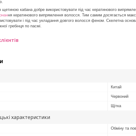
ю.
із щетиною кабана добре використовувати під час кератинового випрямл
онан
ня кератинового випрямлення волосся. Тим самим досягається максим
стовувати і під час укладання довгого волосся феном. Скелетна основа
ної гребінця по пасмі.
лієнтів
и
Китай
Червоний
Щітка
цькі характеристики
Обміну та по