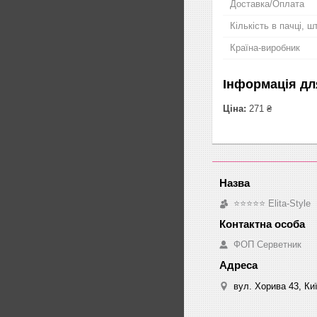
Доставка/Оплата
Кількість в пачці, шт
Країна-виробник
Інформація дл
Ціна:
271 ₴
⭐⭐⭐⭐⭐ Elita-Style
ФОП Серветник
вул. Хорива 43, Киї