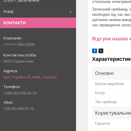
СПОРТ, УВЛЕЧЕНИЯ
статичною електрико
Затискний гребінець 
РІЗНЕ
необхідно під час ви
к
щетиною можна викори
КОНТАКТИ
час проведення затиск
Відгуки наших к
⭐⭐⭐⭐⭐ Elita-Style
Характеристик
ФОП Серветник
Основні
вул. Хорива 43, Київ, Україна
Країна виробник
+380 (93) 699-03-10
Колір
Тип гребінця
+38 093 699 03 10
Користувальни
Гарантія