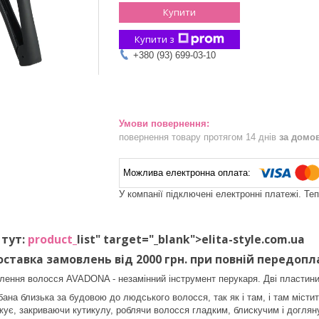
Купити
Купити з
+380 (93) 699-03-10
повернення товару протягом 14 днів
за домо
У компанії підключені електронні платежі. Те
 тут:
product_
list" target="_blank">elita-style.com.ua
ставка замовлень від 2000 грн. при повній передопл
лення волосся AVADONA - незамінний інструмент перукаря. Дві пластини
бана близька за будовою до людського волосся, так як і там, і там місти
ує, закриваючи кутикулу, роблячи волосся гладким, блискучим і доглян