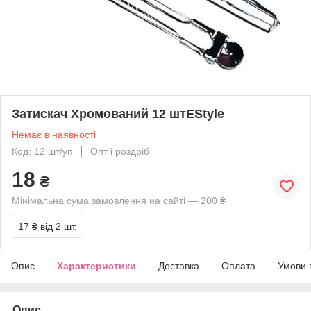
Затискач Хромований 12 штEStyle
Немає в наявності
Код: 12 шт/уп
Опт і роздріб
18
₴
Мінімальна сума замовлення на сайті — 200 ₴
17 ₴
від 2 шт.
Опис
Характеристики
Доставка
Оплата
Умови 
Опис