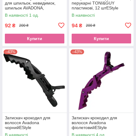
для шпильок, невидимок,
перукарні TONI&GUY
шпильок AVADONA,
пластикові, 12 штEStyle
жовтийEStyle
В наявності 1 од.
В наявності
92
94
₴
₴
200 ₴
200 ₴
Купити
Купити
–43%
–43%
Затискач крокодил для
Затискач крокодил для
волосся Avadona
волосся Avadona
чорнийEStyle
фіолетовийEStyle
В наявності
В наявності 4 од.