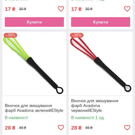
17
17
₴
₴
30 ₴
30 ₴
Купити
Купити
–38%
–38%
Віночок для змішування
Віночок для змішування
фарб Avadona
фарб Avadona зеленийEStyle
червонийEStyle
В наявності
В наявності 1 од.
28
28
₴
₴
45 ₴
45 ₴