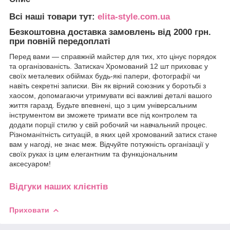
Всі наші товари тут:
elita-style.com.ua
Безкоштовна доставка замовлень від 2000 грн.
при повній передоплаті
Перед вами — справжній майстер для тих, хто цінує порядок
та організованість. Затискач Хромований 12 шт приховає у
своїх металевих обіймах будь-які папери, фотографії чи
навіть секретні записки. Він як вірний союзник у боротьбі з
хаосом, допомагаючи утримувати всі важливі деталі вашого
життя гаразд. Будьте впевнені, що з цим універсальним
інструментом ви зможете тримати все під контролем та
додати порції стилю у свій робочий чи навчальний процес.
Різноманітність ситуацій, в яких цей хромований затиск стане
вам у нагоді, не знає меж. Відчуйте потужність організації у
своїх руках із цим елегантним та функціональним
аксесуаром!
Відгуки наших клієнтів
Приховати