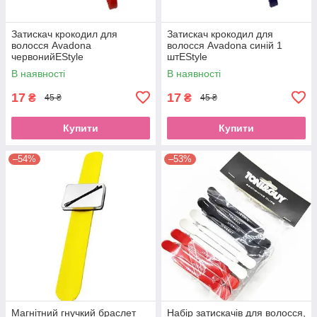
Затискач крокодил для
Затискач крокодил для
волосся Avadona
волосся Avadona синій 1
червонийEStyle
штEStyle
В наявності
В наявності
17
17
₴
₴
45 ₴
45 ₴
Купити
Купити
–54%
–53%
Магнітний гнучкий браслет
Набір затискачів для волосся,