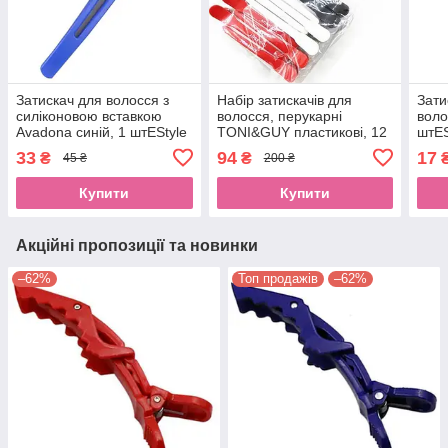
Затискач для волосся з
Набір затискачів для
Зати
силіконовою вставкою
волосся, перукарні
воло
Avadona синій, 1 штEStyle
TONI&GUY пластикові, 12
штES
штEStyle
33
94
17
₴
₴
45 ₴
200 ₴
Купити
Купити
Акційні пропозиції та новинки
–62%
Топ продажів
–62%