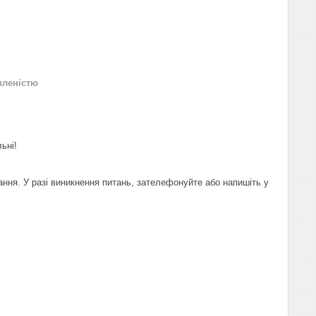
вленістю
ьні!
ання. У разі виникнення питань, зателефонуйте або напишіть у