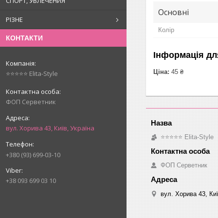
СПОРТ, УВЛЕЧЕНИЯ
Основні
РІЗНЕ
Колір
КОНТАКТИ
Інформація дл
Ціна:
45 ₴
⭐⭐⭐⭐⭐ Elita-Style
ФОП Серветник
вул. Хорива 43, Київ, Україна
⭐⭐⭐⭐⭐ Elita-Style
+380 (93) 699-03-10
ФОП Серветник
+38 093 699 03 10
вул. Хорива 43, Киї