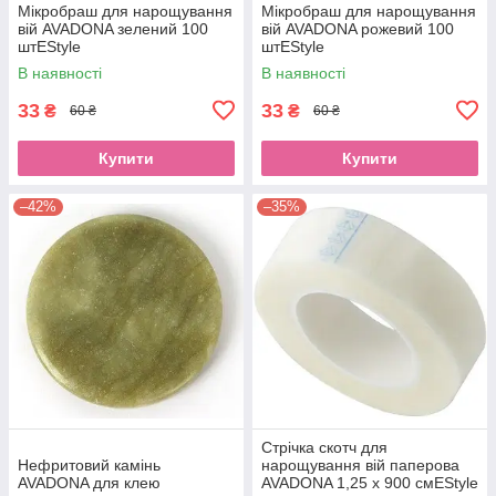
Мікробраш для нарощування
Мікробраш для нарощування
вій AVADONA зелений 100
вій AVADONA рожевий 100
штEStyle
штEStyle
В наявності
В наявності
33
33
₴
₴
60 ₴
60 ₴
Купити
Купити
–42%
–35%
Стрічка скотч для
Нефритовий камінь
нарощування вій паперова
AVADONA для клею
AVADONA 1,25 х 900 смEStyle