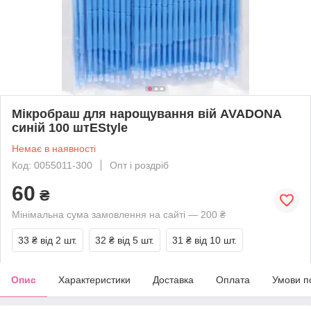
Мікробраш для нарощування вій AVADONA
синій 100 штEStyle
Немає в наявності
Код: 0055011-300
Опт і роздріб
60
₴
Мінімальна сума замовлення на сайті — 200 ₴
33 ₴
від 2 шт.
32 ₴
від 5 шт.
31 ₴
від 10 шт.
Опис
Характеристики
Доставка
Оплата
Умови п