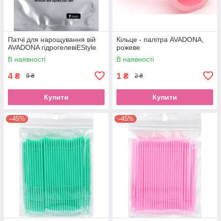
Патчі для нарощування вій
Кільце - палітра AVADONA,
AVADONA гідрогелевіEStyle
рожеве
В наявності
В наявності
4
1
₴
₴
9 ₴
2 ₴
Купити
Купити
–45%
–45%