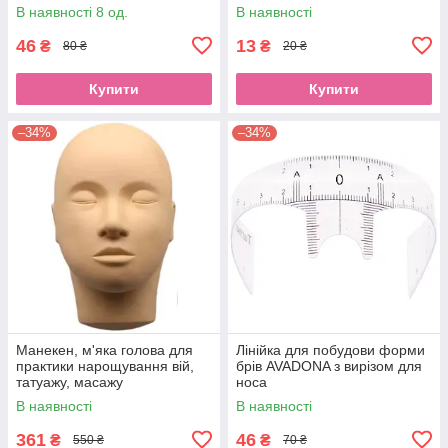
В наявності 8 од.
В наявності
46
13
₴
₴
80 ₴
20 ₴
Купити
Купити
–34%
–34%
Манекен, м'яка голова для
Лінійка для побудови форми
практики нарощування вій,
брів AVADONA з вирізом для
татуажу, масажу
носа
AVADONAEStyle
В наявності
В наявності
361
46
₴
₴
550 ₴
70 ₴