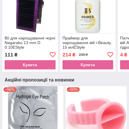
Вії для нарощування чорні
Праймер для
Патч
Nagaraku 13 mm D
нарощування вій i-Beauty,
вій
0.10EStyle
15 млEStyle
гідр
111
214
4
₴
₴
₴
230 ₴
Купити
Купити
Акційні пропозиції та новинки
–56%
–50%