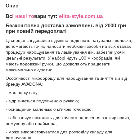
Опис
Вс
і наші то
вари тут:
elita-style.com.ua
Безкоштовна доставка замовлень від 2000 грн.
при повній передоплаті
Ці спеціальні девайси відмінно поділяють натуральні волоски,
допомагають точно наносити необхідні засоби на всіх етапах
процедур нарощування та ламінування вій, забезпечуючи
ідеальні результати. У наборі йдуть 100 мікробрашів, які
мають подовжені ручки, що дозволяють працювати
максимально акуратно.
Особливості мікроброшу для нарощування та зняття вій від
бренду AVADONA:
- має легку вагу;
- відрізняється подовженою ручкою;
- оснащений маленькою м'якою головкою;
- забезпечує підходить для точного нанесення знежирювача,
ремуверу або праймера;
- може використовуватися для розподілу складу для
ламінування;