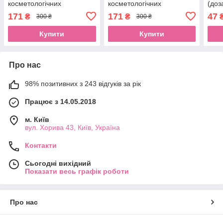
косметологічних
косметологічних
(доз
металевих професійних
металевих професійних
дисп
171
171
47
₴
₴
300 ₴
300 ₴
інструментів LPnailsEStyle
інструментів LPnailsEStyle
Купити
Купити
Про нас
98% позитивних з 243 відгуків за рік
Працює з 14.05.2018
м. Київ
вул. Хорива 43, Київ, Україна
Контакти
Сьогодні вихідний
Показати весь графік роботи
Про нас