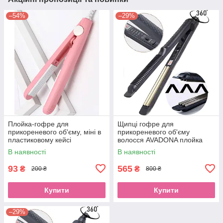
–54%
–29%
Плойка-гофре для
Щипці гофре для
прикореневого об'єму, міні в
прикореневого об'єму
пластиковому кейсі
волосся AVADONA плойка
прасок для дрібної завивки з
В наявності
В наявності
титановими пластинами
93
565
₴
₴
200 ₴
800 ₴
Купити
Купити
–29%