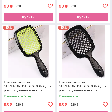
93
93
₴
₴
220 ₴
220 ₴
Купити
Купити
–58%
–58%
Гребінець-щітка
Гребінець-щітка
SUPERBRUSH AVADONA для
SUPERBRUSH AVADONA для
розплутування волосся,
розплутування волосся,
зелена
чорна
В наявності 5 од.
В наявності
93
93
₴
₴
220 ₴
220 ₴