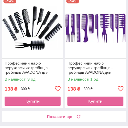
–54%
–54%
Професійний набір
Професійний набір
перукарських гребінців -
перукарських гребінців -
гребінців AVADONA для
гребінців AVADONA для
стрижки, укладання та
стрижки, укладання та
В наявності 9 од.
В наявності 1 од.
фарбування волосся,
фарбування волосся,EStyle
чорнийEStyle
138
138
₴
₴
300 ₴
300 ₴
Купити
Купити
Показати ще