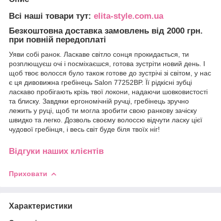
Всі наші товари тут:
elita-style.com.ua
Безкоштовна доставка замовлень від 2000 грн.
при повній передоплаті
Уяви собі ранок. Ласкаве світло сонця прокидається, ти
розплющуєш очі і посміхаєшся, готова зустріти новий день. І
щоб твоє волосся було також готове до зустрічі зі світом, у нас
є ця дивовижна гребінець Salon 77252BP. Її рідкісні зубці
ласкаво пробігають крізь твої локони, надаючи шовковистості
та блиску. Завдяки ергономічній ручці, гребінець зручно
лежить у руці, щоб ти могла зробити свою ранкову зачіску
швидко та легко. Дозволь своєму волоссю відчути ласку цієї
чудової гребінця, і весь світ буде біля твоїх ніг!
Відгуки наших клієнтів
Приховати
Характеристики