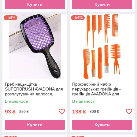
Купити
Купити
–58%
–54%
Гребінець-щітка
Професійний набір
SUPERBRUSH AVADONA для
перукарських гребінців -
розплутування волосся,
гребінців AVADONA для
фіолетоваEStyle
стрижки, укладання та
В наявності
В наявності
фарбування волосся,EStyle
93
138
₴
₴
220 ₴
300 ₴
Купити
Купити