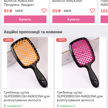
волосся AVADONA.
волосся AVADONA.
стри
Продувна. Квадрат.
AVAD
РожеваEStyle
93
93
101
₴
₴
100 ₴
100 ₴
Купити
Купити
Акційні пропозиції та новинки
–58%
–58%
Гребінець-щітка
Гребінець-щітка
SUPERBRUSH AVADONA для
SUPERBRUSH AVADONA для
розплутування волосся,
розплутування волосся,
оранжеваEStyle
рожеваEStyle
В наявності
В наявності