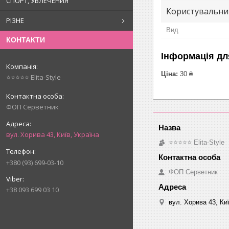
СПОРТ, УВЛЕЧЕНИЯ
Користувальни
РІЗНЕ
Вид
КОНТАКТИ
Інформація дл
Ціна:
30 ₴
⭐⭐⭐⭐⭐ Elita-Style
ФОП Серветник
вул. Хорива 43, Київ, Україна
⭐⭐⭐⭐⭐ Elita-Style
+380 (93) 699-03-10
ФОП Серветник
+38 093 699 03 10
вул. Хорива 43, Киї