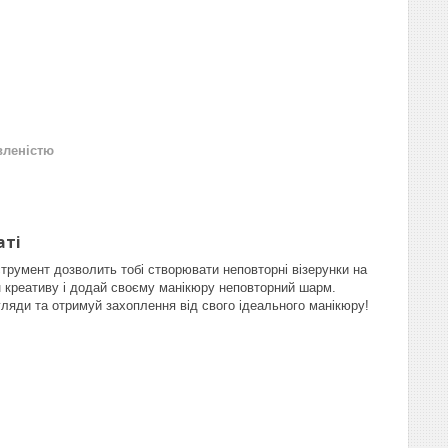
вленістю
аті
струмент дозволить тобі створювати неповторні візерунки на
еан креативу і додай своєму манікюру неповторний шарм.
гляди та отримуй захоплення від свого ідеального манікюру!