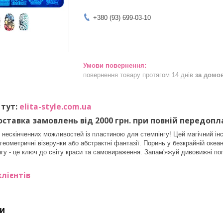
+380 (93) 699-03-10
повернення товару протягом 14 днів
за домо
 тут:
elita-style.com.ua
ставка замовлень від 2000 грн. при повній передопл
т нескінченних можливостей із пластиною для стемпінгу! Цей магічний ін
и, геометричні візерунки або абстрактні фантазії. Поринь у безкрайній ок
гу - це ключ до світу краси та самовираження. Запам'яжуй дивовижні по
лієнтів
и