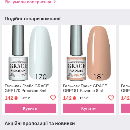
Всі умови повернення
Подібні товари компанії
Гель-лак Грейс GRACE
Гель-лак Грейс GRACE
Гель
GRP170 Precision 8ml
GRP181 Favorite 8ml
GRP1
142
142
142
₴
₴
165 ₴
165 ₴
Купити
Купити
Акційні пропозиції та новинки