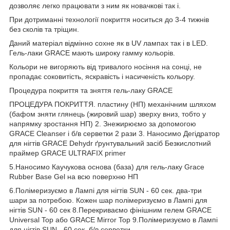
дозволяє легко працювати з ним як новачкові так і.
При дотриманні технології покриття носиться до 3-4 тижнів
без сколів та тріщин.
Даний матеріал відмінно сохне як в UV лампах так і в LED.
Гель-лаки GRACE мають широку гамму кольорів.
Кольори не вигоряють від тривалого носіння на сонці, не
пропадає соковитість, яскравість і насиченість кольору.
Процедура покриття та зняття гель-лаку GRACE
ПРОЦЕДУРА ПОКРИТТЯ. пластину (НП) механічним шляхом
(бафом зняти глянець (жировий шар) зверху вниз, тобто у
напрямку зростання НП) 2. Знежирюємо за допомогою
GRACE Cleanser і б/в серветки 2 рази 3. Наносимо Дегідратор
для нігтів GRACE Dehydr ґрунтувальний засіб Безкислотний
праймер GRACE ULTRAFIX primer
5.Наносимо Каучукова основа (база) для гель-лаку Grace
Rubber Base Gel на всю поверхню НП
6.Полімеризуємо в Лампі для нігтів SUN - 60 сек. два-три
шари за потребою. Кожен шар полімеризуємо в Лампі для
нігтів SUN - 60 сек 8.Перекриваємо фінішним гелем GRACE
Universal Top або GRACE Mirror Top 9.Полімеризуємо в Лампі
для нігтів SUN - 60 сек. б/в серветки