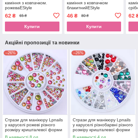
каміння з ковпачком.
каміння з ковпачком
камі
рожеваEStyle
блакитнийEStyle
сріб
62
46
62
₴
₴
65 ₴
80 ₴
Купити
Купити
Акційні пропозиції та новинки
–26%
–26%
Стрази для манікюру Lpnails
Стрази для манікюру Lpnails
у каруселі рожеві різного
у каруселі різнобарвні різного
розміру кришталевої форми
розміру кришталевої форми
В наявності 8 од.
В наявності 4 од.