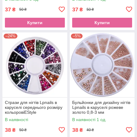
37
37
₴
₴
50 ₴
50 ₴
Купити
Купити
–24%
–5%
Стрази для нігтів Lpnails в
Бульйонки для дизайну нігтів
каруселі середнього розміру
Lpnails в каруселі рожеве
кольоровіEStyle
золото 0,8-3 мм
В наявності
В наявності 1 од.
38
38
₴
₴
50 ₴
40 ₴