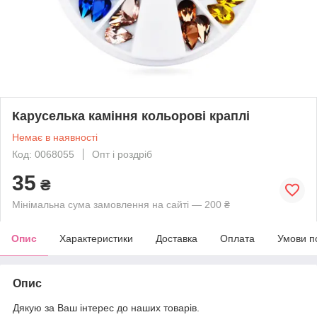
Каруселька каміння кольорові краплі
Немає в наявності
Код: 0068055
Опт і роздріб
35
₴
Мінімальна сума замовлення на сайті — 200 ₴
Опис
Характеристики
Доставка
Оплата
Умови п
Опис
Дякую за Ваш інтерес до наших товарів.