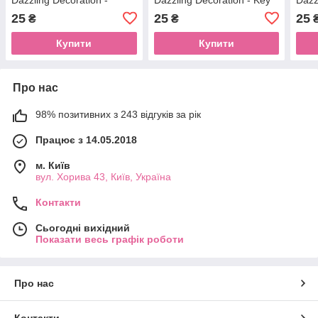
Lovely AnGelEStyle
& LockEStyle
Bloo
25
25
25
₴
₴
Купити
Купити
Про нас
98% позитивних з 243 відгуків за рік
Працює з 14.05.2018
м. Київ
вул. Хорива 43, Київ, Україна
Контакти
Сьогодні вихідний
Показати весь графік роботи
Про нас
Контакти