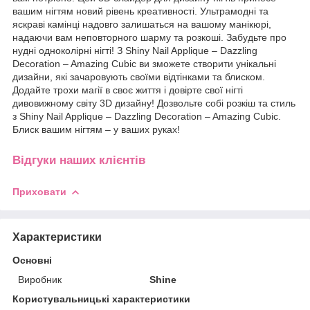
вашим нігтям новий рівень креативності. Ультрамодні та
яскраві камінці надовго залишаться на вашому манікюрі,
надаючи вам неповторного шарму та розкоші. Забудьте про
нудні одноколірні нігті! З Shiny Nail Applique – Dazzling
Decoration – Amazing Cubic ви зможете створити унікальні
дизайни, які зачаровують своїми відтінками та блиском.
Додайте трохи магії в своє життя і довірте свої нігті
дивовижному світу 3D дизайну! Дозвольте собі розкіш та стиль
з Shiny Nail Applique – Dazzling Decoration – Amazing Cubic.
Блиск вашим нігтям – у ваших руках!
Відгуки наших клієнтів
Приховати
Характеристики
Основні
Виробник
Shine
Користувальницькі характеристики