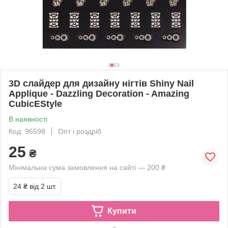
3D слайдер для дизайну нігтів Shiny Nail
Applique - Dazzling Decoration - Amazing
CubicEStyle
В наявності
Код: 96598
Опт і роздріб
25
₴
Мінімальна сума замовлення на сайті — 200 ₴
24 ₴
від 2 шт.
Купити