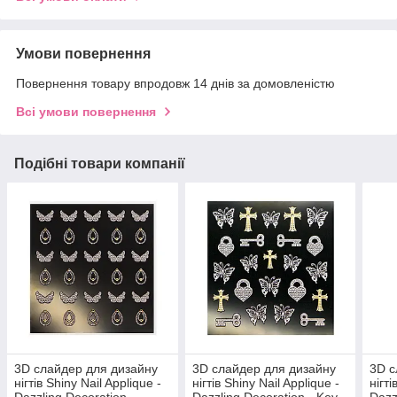
Умови повернення
Повернення товару впродовж 14 днів за домовленістю
Всі умови повернення
Подібні товари компанії
3D слайдер для дизайну
3D слайдер для дизайну
3D с
нігтів Shiny Nail Applique -
нігтів Shiny Nail Applique -
нігті
Dazzling Decoration -
Dazzling Decoration - Key
Dazz