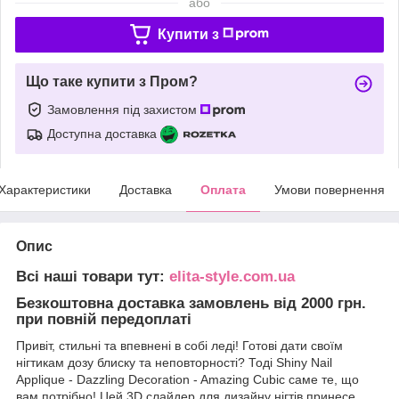
або
Купити з
Що таке купити з Пром?
Замовлення під захистом
Доступна доставка
Характеристики
Доставка
Оплата
Умови повернення
Опис
Всі наші товари тут:
elita-style.com.ua
Безкоштовна доставка замовлень від 2000 грн.
при повній передоплаті
Привіт, стильні та впевнені в собі леді! Готові дати своїм
нігтикам дозу блиску та неповторності? Тоді Shiny Nail
Applique - Dazzling Decoration - Amazing Cubic саме те, що
вам потрібно! Цей 3D слайдер для дизайну нігтів принесе