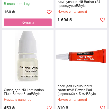
ламінування вій Barhat (24
В наявності 1 од.
процедури)EStyle
160
Немає в наявності
₴
1 694
₴
Купити
Клей для силіконових
Склад для вій Lamination
валиків/вій Power Pad
Fluid Barhat 3 млEStyle
(червоний) 4,5 млEStyle
Немає в наявності
Немає в наявності
453
310
₴
₴