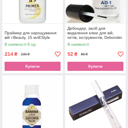
Дебондер, засіб для
Праймер для нарощування
видалення клею для вій,
вій i-Beauty, 15 млEStyle
нігтів, інструментів, Debonder
EvoBond AD-1, 10 млEStyle
В наявності 8 од.
В наявності
214
52
₴
₴
230 ₴
80 ₴
Купити
Купити