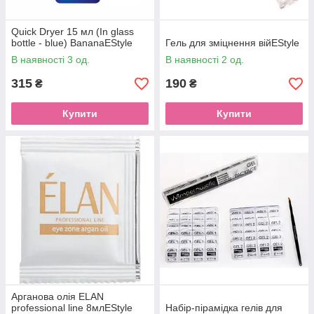
Quick Dryer 15 мл (In glass
bottle - blue) BananaEStyle
Гель для зміцнення війEStyle
В наявності 3 од.
В наявності 2 од.
315
190
₴
₴
Купити
Купити
Арганова олія ELAN
professional line 8млEStyle
Набір-пірамідка гелів для