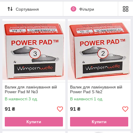
Сортування
0
Фільтри
Валик для ламінування вій
Валик для ламінування вій
Power Pad M №3
Power Pad S №2
В наявності 3 од.
В наявності 1 од.
91
91
₴
₴
Купити
Купити