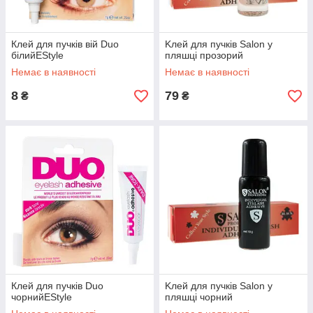
Клей для пучків вій Duo
Kлей для пучків Salon у
білийEStyle
пляшці прозорий
Немає в наявності
Немає в наявності
8
79
₴
₴
Клей для пучків Duo
Kлей для пучків Salon у
чорнийEStyle
пляшці чорний