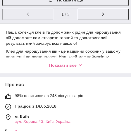
Показати ще
1
/ 3
Наша колекція клеїв та допоміжних рідин для нарощування
вій допоможе вам створити гарний та довготривалий
результат, який зачарує всіх навколо!
Клей для нарощування вій - це надійний союзник у вашому
прагненні до досконалості. Наш клей має неймовірну
стійкість і надійність, що гарантує довговічність і бездоганний
Показати все
вигляд вашим віям. Ультрасильна фіксація забезпечує
впевненість у тому, що ваш макіяж залишиться незмінним
протягом усього дня, незважаючи на різні умови.
Про нас
Допоміжні рідини – секретна складова ідеальної
майстерності. Наші спеціальні рідини пропонують широкий
98% позитивних з 243 відгуків за рік
вибір інструментів, які зроблять процес нарощування вій
більш зручним і ефективним. Від рідини для видалення клею
Працює з 14.05.2018
до рідини для попередньої підготовки кожна з них
спроектована так, щоб забезпечити максимальну зручність,
м. Київ
безпеку та результат.
вул. Хорива 43, Київ, Україна
Ми розуміємо, що професійне нарощування вій вимагає