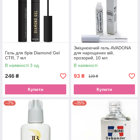
Зміцнюючий гель AVADONA
Гель для брів Diamond Gel
для нарощених вій,
CTR, 7 мл
прозорий, 10 мл
В наявності 3 од.
В наявності
246
93
₴
₴
120 ₴
Купити
Купити
–7%
–35%