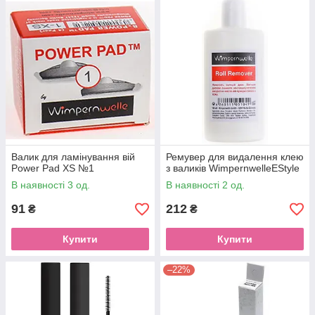
Валик для ламінування вій
Ремувер для видалення клею
Power Pad XS №1
з валиків WimpernwelleEStyle
В наявності 3 од.
В наявності 2 од.
91
212
₴
₴
Купити
Купити
–22%