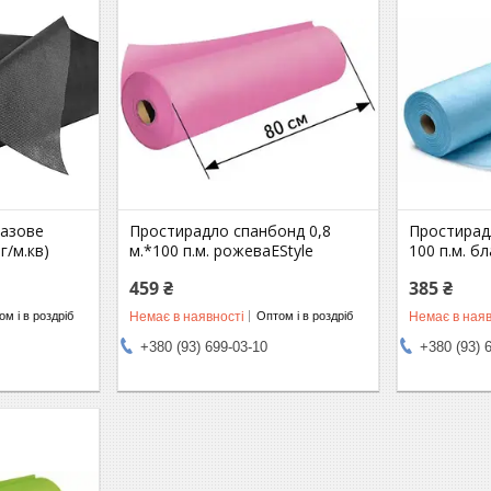
азове
Простирадло спанбонд 0,8
Простирадл
г/м.кв)
м.*100 п.м. рожеваEStyle
100 п.м. б
459 ₴
385 ₴
Немає в наявності
Немає в наяв
м і в роздріб
Оптом і в роздріб
+380 (93) 699-03-10
+380 (93) 