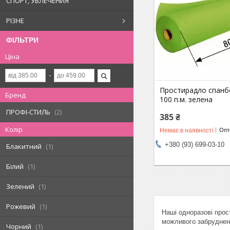
СПОРТ, УВЛЕЧЕНИЯ
РІЗНЕ
ФІЛЬТРИ
Ціна
Простирадло спанбо
Бренд
100 п.м. зелена
ПРОФІ-СТИЛЬ
2
385 ₴
Колір
Немає в наявності
Опто
+380 (93) 699-03-10
Блакитний
1
Білий
1
Зелений
1
Рожевий
1
Наші одноразові прост
можливого забруднен
Чорний
1