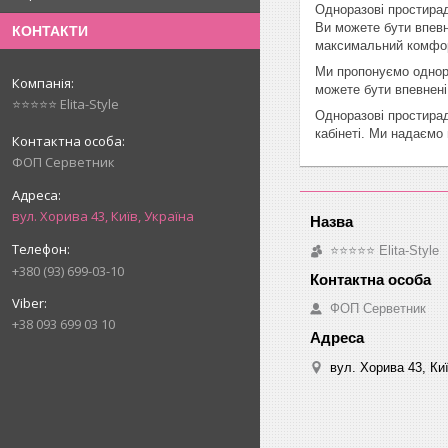
Одноразові простирад
Ви можете бути впевн
КОНТАКТИ
максимальний комфор
Ми пропонуємо однора
можете бути впевнені
⭐⭐⭐⭐⭐ Elita-Style
Одноразові простирад
кабінеті. Ми надаємо
ФОП Серветник
вул. Хорива 43, Київ, Україна
⭐⭐⭐⭐⭐ Elita-Style
+380 (93) 699-03-10
ФОП Серветник
+38 093 699 03 10
вул. Хорива 43, Киї