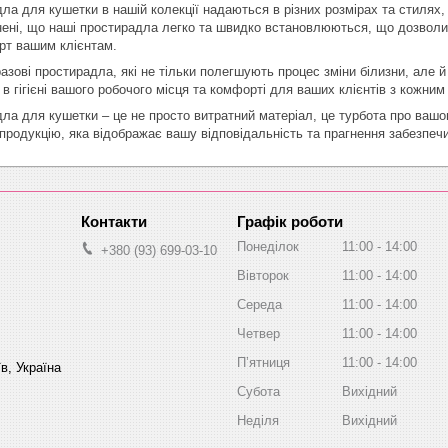
ла для кушетки в нашій колекції надаються в різних розмірах та стилях,
ені, що наші простирадла легко та швидко встановлюються, що дозволит
т вашим клієнтам.
зові простирадла, які не тільки полегшують процес зміни білизни, але й
 в гігієні вашого робочого місця та комфорті для ваших клієнтів з кожни
ла для кушетки – це не просто витратний матеріал, це турбота про вашо
 продукцію, яка відображає вашу відповідальність та прагнення забезпеч
Графік роботи
Понеділок
11:00
14:00
+380 (93) 699-03-10
Вівторок
11:00
14:00
Середа
11:00
14:00
Четвер
11:00
14:00
Пʼятниця
11:00
14:00
в, Україна
Субота
Вихідний
Неділя
Вихідний