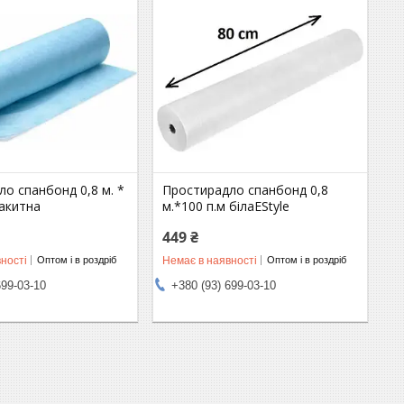
о спанбонд 0,8 м. *
Простирадло спанбонд 0,8
лакитна
м.*100 п.м білаEStyle
449 ₴
ності
Немає в наявності
Оптом і в роздріб
Оптом і в роздріб
699-03-10
+380 (93) 699-03-10