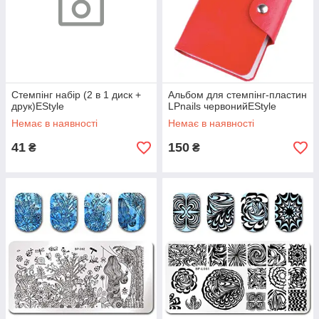
Стемпінг набір (2 в 1 диск +
Альбом для стемпінг-пластин
друк)EStyle
LPnails червонийEStyle
Немає в наявності
Немає в наявності
41
150
₴
₴