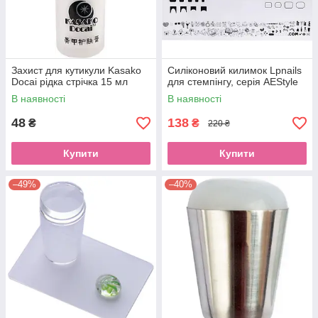
Захист для кутикули Kasako
Силіконовий килимок Lpnails
Docai рідка стрічка 15 мл
для стемпінгу, серія АEStyle
В наявності
В наявності
48
138
₴
₴
220 ₴
Купити
Купити
–49%
–40%