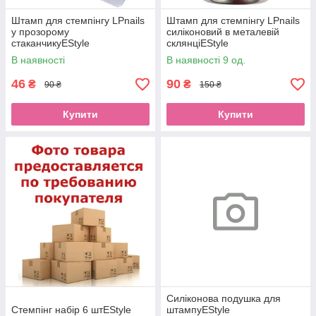
Штамп для стемпінгу LPnails
Штамп для стемпінгу LPnails
у прозорому
силіконовий в металевій
стаканчикуEStyle
склянціEStyle
В наявності
В наявності 9 од.
46
90
₴
₴
90 ₴
150 ₴
Купити
Купити
Силіконова подушка для
Стемпінг набір 6 штEStyle
штампуEStyle