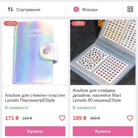
Сортування
0
Фільтри
–22%
–38%
Альбом для слайдер-
Альбом для стемпінг-пластин
дизайнів, наклейок Mart
Lpnails ПерламутрEStyle
Lpnails 80 кишеньEStyle
В наявності
В наявності
171
185
₴
₴
220 ₴
300 ₴
Купити
Купити