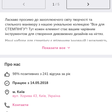
1
/ 5
Ласкаво просимо до захоплюючого світу творчості та
стильного манікюру з нашою унікальною колекцією "Все для
СТЕМПІНГУ"! Тут кожен елемент стає вашим чарівним
інструментом для створення дивовижних дизайнів на нігтях.
Наші набори для стемпінгу є втіленням інновацій і можливість
втілити в життя найсміливіші ідеї. Завдяки спеціальним
Показати все
штампам, ви зможете з легкістю наносити візерунки та
малюнки на нігтьову пластину, створюючи унікальний та
стильний манікюр. Безліч різноманітних дизайнів та візерунків
Про нас
у нашій колекції дозволять вам проявити свою креативність
та надихнутися новими ідеями.
98% позитивних з 241 відгука за рік
Якісні матеріали та інноваційні технології забезпечують легке
та точне нанесення, що робить процес стемпінгу простим та
Працює з 14.05.2018
приємним. Ви зможете створювати складні візерунки та
опрацьовані деталі з максимальною точністю, досягаючи
м. Київ
професійного результату навіть удома.
вул. Хорива 43, Київ, Україна
Наші набори "Все для СТЕМПІНГУ" стануть вашим
Контакти
незамінним помічником у світі креативного манікюру. Вони
дозволять вам експериментувати з квітами, формами та