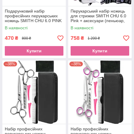
Подарунковий набір
Перукарський набір ножиць
професійних перукарських
для стрижки SMITH CHU 6.0
ножиць SMITH CHU 6.0 PINK
Pink + аксесуари (пеньюар,
в чохлі з гребінцем,
кмітливість, гребінець,EStyle
В наявності
В наявності
затискачами,EStyle
470
758
₴
₴
800 ₴
1 200 ₴
Купити
Купити
–38%
–38%
Набір професійних
Набір професійних
перукарських ножиць
перукарських ножиць