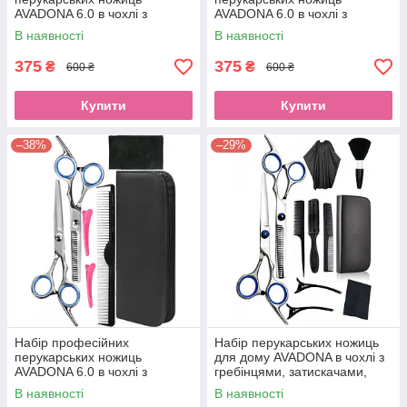
AVADONA 6.0 в чохлі з
AVADONA 6.0 в чохлі з
гребінцем, затискачами та
гребінцем, затискачами та
В наявності
В наявності
серветкою, сріблоEStyle
серветкою, рожевийEStyle
375
375
₴
₴
600 ₴
600 ₴
Купити
Купити
–38%
–29%
Набір професійних
Набір перукарських ножиць
перукарських ножиць
для дому AVADONA в чохлі з
AVADONA 6.0 в чохлі з
гребінцями, затискачами,
гребінцем, затискачами та
пеньюаром, бритвою,
В наявності
В наявності
серветкою, блакитнийEStyle
кмітливістю та EStyle