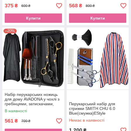
375
568
₴
₴
600 ₴
800 ₴
Купити
Купити
–20%
Набір перукарських ножиць
для дому AVADONA у чохлі з
гребінцями, затискачами,
Перукарський набір для
пеньюаром, кисточкою та
стрижки SMITH CHU 6.0
В наявності
салфеткоюEStyle
Blue(смужка)EStyle
561
Немає в наявності
₴
700 ₴
1 200
₴