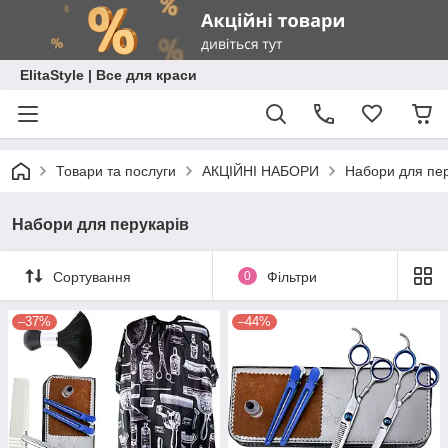
ElitaStyle | Все для краси
Товари та послуги
АКЦІЙНІ НАБОРИ
Набори для пер
Набори для перукарів
Сортування
0
Фільтри
–37%
–44%