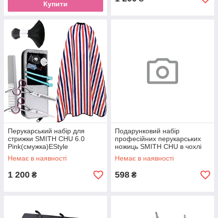
Купити
Перукарський набір для
Подарунковий набір
стрижки SMITH CHU 6.0
професійних перукарських
Pink(смужка)EStyle
ножиць SMITH CHU в чохлі
чорні XH99-60EStyle
Немає в наявності
Немає в наявності
1 200
598
₴
₴