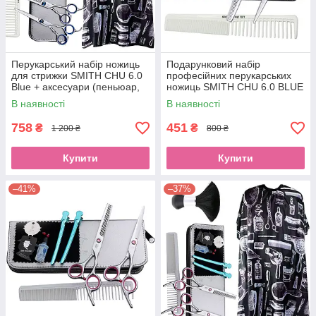
Перукарський набір ножиць
Подарунковий набір
для стрижки SMITH CHU 6.0
професійних перукарських
Blue + аксесуари (пеньюар,
ножиць SMITH CHU 6.0 BLUE
кмітливість, гребінець,EStyle
в чохлі з гребінцем,
В наявності
В наявності
затискачами,EStyle
758
451
₴
₴
1 200 ₴
800 ₴
Купити
Купити
–41%
–37%